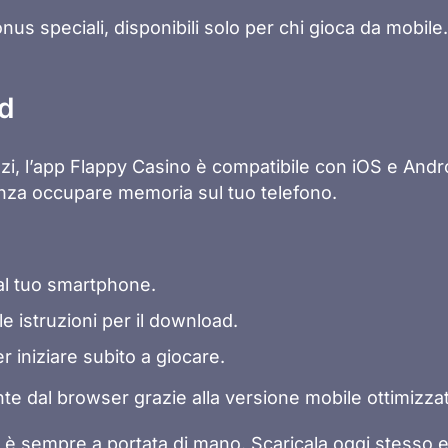
nus speciali, disponibili solo per chi gioca da mobile.
id
zi, l’app Flappy Casino è compatibile con iOS e Andro
senza occupare memoria sul tuo telefono.
 dal tuo smartphone.
e istruzioni per il download.
r iniziare subito a giocare.
nte dal browser grazie alla versione mobile ottimizz
o è sempre a portata di mano. Scaricala oggi stesso e