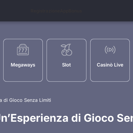
Registrazione
App
Bonus
Megaways
Slot
Casinò Live
 di Gioco Senza Limiti
n’Esperienza di Gioco Sen