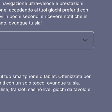
a navigazione ultra-veloce e prestazioni
ione, accedendo ai tuoi giochi preferiti con
evi in pochi secondi e ricevere notifiche in
ano, ovunque tu sia!
ul tuo smartphone o tablet. Ottimizzata per
riti con un solo tocco, ovunque tu sia.
ine, tra slot, casinò live, giochi da tavolo e