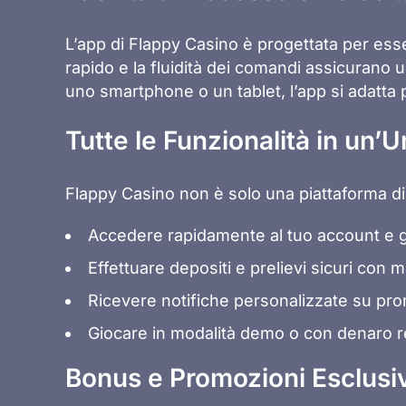
L’app di Flappy Casino è progettata per esse
rapido e la fluidità dei comandi assicurano 
uno smartphone o un tablet, l’app si adatta 
Tutte le Funzionalità in un’
Flappy Casino non è solo una piattaforma di 
Accedere rapidamente al tuo account e ge
Effettuare depositi e prelievi sicuri con 
Ricevere notifiche personalizzate su prom
Giocare in modalità demo o con denaro re
Bonus e Promozioni Esclusi