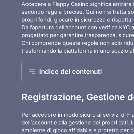
Accedere a Flappy Casino significa entrare 
secondo regole precise. Qui non si tratta s
propri fondi, giocare in sicurezza e rispettar
Dall’apertura dell’account con verifica KYC al
progettato per garantire trasparenza, sicure
Chi comprende queste regole non solo riduce 
trasformando la piattaforma in uno spazio af
Indice dei contenuti
Registrazione, Gestione dell’Accou
Creazione dell’account
Registrazione, Gestione d
Verifica KYC e sicurezza del conto
Gestione dell’account e limiti
Per accedere in modo sicuro ai servizi di
Fl
dell’account e alla gestione dei propri dati
Depositi, Prelievi e Politiche di Ri
ambiente di gioco affidabile e protetto per o