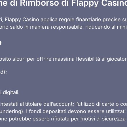
iche di Rimborso di Flappy Casin
ti, Flappy Casino applica regole finanziarie precise 
rio saldo in maniera responsabile, riducendo al mini
o
to sicuri per offrire massima flessibilità ai giocatori
d);
 digitali.
tati al titolare dell’account; l’utilizzo di carte o con
dering). I fondi depositati devono essere utilizzati
ione potrebbe essere rifiutata per motivi di sicurezza