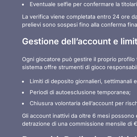
Eventuale selfie per confermare la titola
La verifica viene completata entro 24 ore da
prelievi sono sospesi fino alla conferma fina
Gestione dell’account e limit
Ogni giocatore può gestire il proprio profilo
sistema offre strumenti di gioco responsab
Limiti di deposito giornalieri, settimanali e
Periodi di autoesclusione temporanea;
Chiusura volontaria dell’account per risc
Gli account inattivi da oltre 6 mesi possono
detrazione di una commissione mensile di €