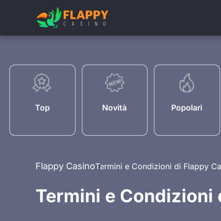
Top
Novità
Popolari
Flappy Casino
Termini e Condizioni di Flappy C
Termini e Condizioni 