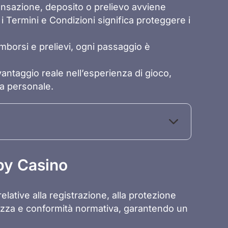
ansazione, deposito o prelievo avviene
 Termini e Condizioni significa proteggere i
rimborsi e prelievi, ogni passaggio è
vantaggio reale nell’esperienza di gioco,
la personale.
ppy Casino
ative alla registrazione, alla protezione
urezza e conformità normativa, garantendo un