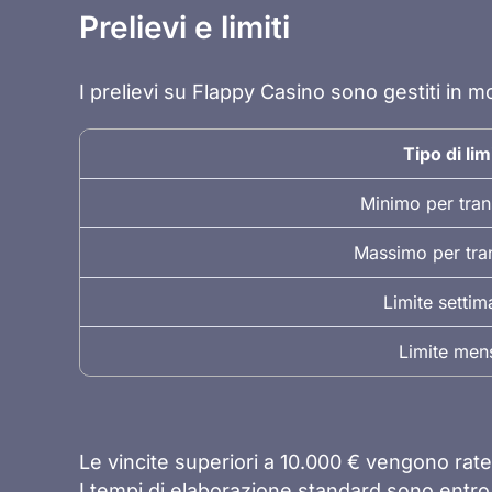
Prelievi e limiti
I prelievi su Flappy Casino sono gestiti in mo
Tipo di lim
Minimo per tra
Massimo per tra
Limite settim
Limite mens
Le vincite superiori a 10.000 € vengono ratei
I tempi di elaborazione standard sono entro