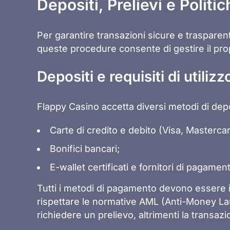
Depositi, Prelievi e Polit
Per garantire transazioni sicure e trasparen
queste procedure consente di gestire il prop
Depositi e requisiti di utilizz
Flappy Casino accetta diversi metodi di deposi
Carte di credito e debito (Visa, Mastercar
Bonifici bancari;
E-wallet certificati e fornitori di pagamenti
Tutti i metodi di pagamento devono essere intes
rispettare le normative AML (Anti-Money Laun
richiedere un prelievo, altrimenti la transaz