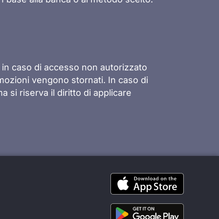
 in caso di accesso non autorizzato
omozioni vengono stornati. In caso di
i riserva il diritto di applicare