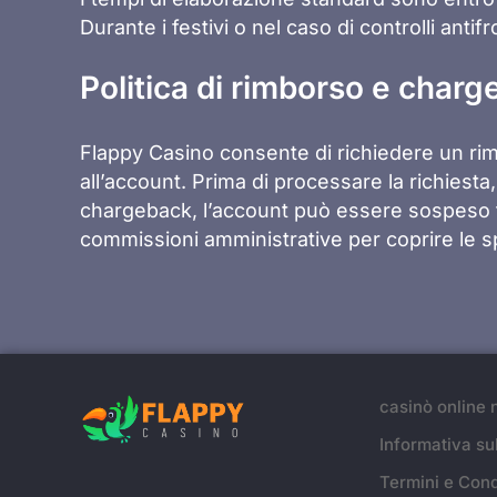
Durante i festivi o nel caso di controlli anti
Politica di rimborso e char
Flappy Casino consente di richiedere un rim
all’account. Prima di processare la richiesta
chargeback, l’account può essere sospeso fino 
commissioni amministrative per coprire le s
casinò online
Informativa su
Termini e Cond